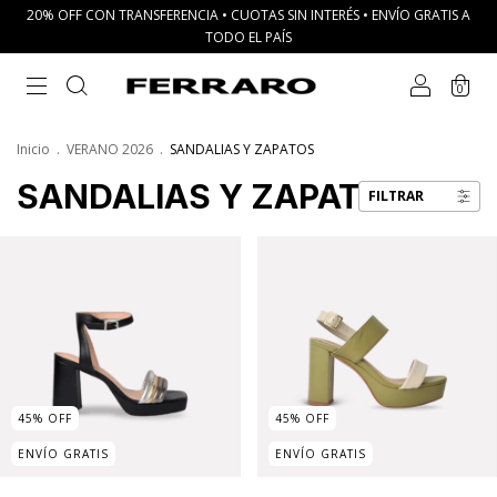
20% OFF CON TRANSFERENCIA • CUOTAS SIN INTERÉS • ENVÍO GRATIS A
TODO EL PAÍS
0
Inicio
.
VERANO 2026
.
SANDALIAS Y ZAPATOS
SANDALIAS Y ZAPATOS
FILTRAR
45
%
OFF
45
%
OFF
ENVÍO GRATIS
ENVÍO GRATIS