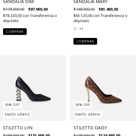
SANDALIA DIM
SANDALIA MARY
$178.000,00
$97.900,00
$148.000,00
$81.400,00
$78.320,00
con
Transferencia o
$65.120,00
con
Transferencia o
depósito
depósito
+1
COMPRAR
COMPRAR
30
%
OFF
30
%
OFF
ENVÍO GRATIS
ENVÍO GRATIS
STILETTO LYN
STILETTO DAISY
$188.000,00
$131.600,00
$178.000,00
$124.600,00