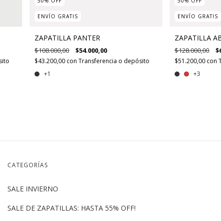
50
%
OFF
50
%
OFF
ENVÍO GRATIS
ENVÍO GRATIS
ZAPATILLA PANTER
ZAPATILLA AB
$108.000,00
$54.000,00
$128.000,00
$
sito
$43.200,00
con
Transferencia o depósito
$51.200,00
con
+1
+3
CATEGORÍAS
SALE INVIERNO
SALE DE ZAPATILLAS: HASTA 55% OFF!