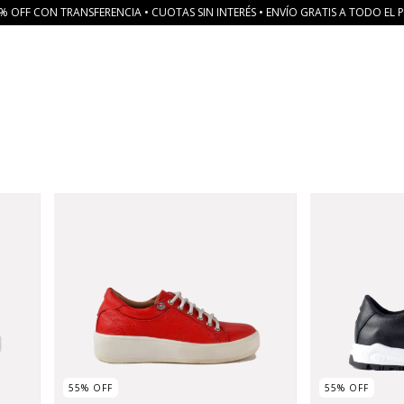
% OFF CON TRANSFERENCIA • CUOTAS SIN INTERÉS • ENVÍO GRATIS A TODO EL P
55
%
OFF
55
%
OFF