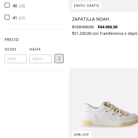
40
ENVÍO GRATIS
(28)
41
(23)
ZAPATILLA NOAH
$128.000,00
$64.000,00
$51.200,00
con
Transferencia o depó
PRECIO
DESDE
HASTA
50
%
OFF