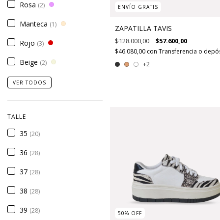
Rosa
(2)
ENVÍO GRATIS
Manteca
(1)
ZAPATILLA TAVIS
$128.000,00
$57.600,00
Rojo
(3)
$46.080,00
con
Transferencia o depó
Beige
(2)
+2
VER TODOS
TALLE
35
(20)
36
(28)
37
(28)
38
(28)
39
(28)
50
%
OFF