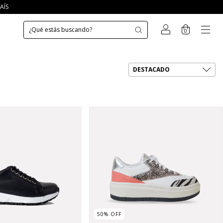
AÍS
0
50
%
OFF