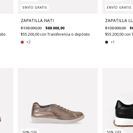
ENVÍO GRATIS
ENVÍO GRATIS
ZAPATILLA NATI
ZAPATILLA L
$138.000,00
$69.000,00
$138.000,00
$
sito
$55.200,00
con
Transferencia o depósito
$55.200,00
con
+2
+1
50
%
OFF
50
%
OFF